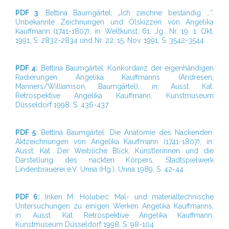
PDF 3
: Bettina Baumgärtel: „Ich zeichne beständig …“.
Unbekannte Zeichnungen und Ölskizzen von Angelika
Kauffmann (1741-1807), in: Weltkunst, 61. Jg., Nr. 19, 1. Okt.
1991, S. 2832-2834 und Nr. 22, 15. Nov. 1991, S. 3542-3544
PDF 4:
Bettina Baumgärtel: Konkordanz der eigenhändigen
Radierungen Angelika Kauffmanns (Andresen,
Manners/Williamson, Baumgärtel), in: Ausst. Kat.
Retrospektive Angelika Kauffmann, Kunstmuseum
Düsseldorf 1998, S. 436-437
PDF 5
: Bettina Baumgärtel: Die Anatomie des Nackenden.
Aktzeichnungen von Angelika Kauffmann (1741-1807), in:
Ausst. Kat. Der Weibliche Blick. Künstlerinnen und die
Darstellung des nackten Körpers, Stadtspielwerk
Lindenbrauerei e.V. Unna (Hg.), Unna 1989, S. 42-44
PDF 6:
Inken M. Holubec: Mal- und materialtechnische
Untersuchungen zu einigen Werken Angelika Kauffmanns,
in: Ausst. Kat. Retrospektive Angelika Kauffmann,
Kunstmuseum Düsseldorf 1998, S. 98-104