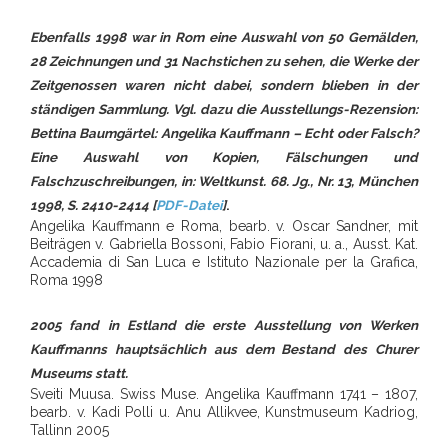
Ebenfalls 1998 war in Rom eine Auswahl von 50 Gemälden,
28 Zeichnungen und 31 Nachstichen zu sehen, die Werke der
Zeitgenossen waren nicht dabei, sondern blieben in der
ständigen Sammlung. Vgl. dazu die Ausstellungs-Rezension:
Bettina Baumgärtel: Angelika Kauffmann – Echt oder Falsch?
Eine Auswahl von Kopien, Fälschungen und
Falschzuschreibungen, in: Weltkunst. 68. Jg., Nr. 13, München
1998, S. 2410-2414 [
PDF-Datei
]
.
Angelika Kauffmann e Roma, bearb. v. Oscar Sandner, mit
Beiträgen v. Gabriella Bossoni, Fabio Fiorani, u. a., Ausst. Kat.
Accademia di San Luca e Istituto Nazionale per la Grafica,
Roma 1998
2005 fand in Estland die erste Ausstellung von Werken
Kauffmanns hauptsächlich aus dem Bestand des Churer
Museums statt.
Sveiti Muusa. Swiss Muse. Angelika Kauffmann 1741 – 1807,
bearb. v. Kadi Polli u. Anu Allikvee, Kunstmuseum Kadriog,
Tallinn 2005