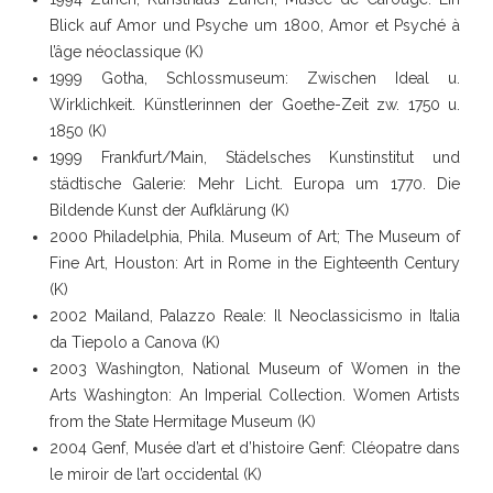
Blick auf Amor und Psyche um 1800, Amor et Psyché à
l’âge néoclassique (K)
1999 Gotha, Schlossmuseum: Zwischen Ideal u.
Wirklichkeit. Künstlerinnen der Goethe-Zeit zw. 1750 u.
1850 (K)
1999 Frankfurt/Main, Städelsches Kunstinstitut und
städtische Galerie: Mehr Licht. Europa um 1770. Die
Bildende Kunst der Aufklärung (K)
2000 Philadelphia, Phila. Museum of Art; The Museum of
Fine Art, Houston: Art in Rome in the Eighteenth Century
(K)
2002 Mailand, Palazzo Reale: Il Neoclassicismo in Italia
da Tiepolo a Canova (K)
2003 Washington, National Museum of Women in the
Arts Washington: An Imperial Collection. Women Artists
from the State Hermitage Museum (K)
2004 Genf, Musée d’art et d’histoire Genf: Cléopatre dans
le miroir de l’art occidental (K)