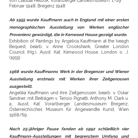
von Claudia Helbok, Vorarlberger Landesmuseum, 1.-29.
Februar 1948, Bregenz 1948
Ab 1955 wurde Kauffmann auch in England mit einer ersten
monographischen Ausstellung von Werken englischer
Provenienz gewürdigt, die in Kenwood House gezeigt wurde.
Exhibition of Paintings by Angelica Kauffmann at the Iveagh
Bequest, bearb. v. Anne Crookshank, Greater London
Council (Hg.), Ausst. Kat. Kenwood House, London o. J.
(1955)
1968 wurde Kauffmanns Werk in der Bregenzer und Wiener
Ausstellung erstmals mit Werken ihrer Zeitgenossen
ausgestellt.
Angelika Kauffmann und ihre Zeitgenossen, bearb. v. Oskar
Sandner, mit Beiträgen v. Terisio Pignatti, Anthony M. Clark u.
a., Ausst. Kat. Vorarlberger Landesmuseum Bregenz,
Österreichisches Museum für Angewandte Kunst, Wien
1968/69
Nach 25-jähriger Pause fanden ab 1992 schließlich vier
Kauffmann-Ausstellungen mit begrenztem Umfang und