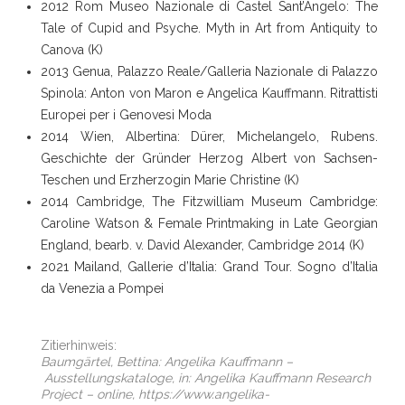
2012 Rom Museo Nazionale di Castel Sant’Angelo: The
Tale of Cupid and Psyche. Myth in Art from Antiquity to
Canova (K)
2013 Genua, Palazzo Reale/Galleria Nazionale di Palazzo
Spinola: Anton von Maron e Angelica Kauffmann. Ritrattisti
Europei per i Genovesi Moda
2014 Wien, Albertina: Dürer, Michelangelo, Rubens.
Geschichte der Gründer Herzog Albert von Sachsen-
Teschen und Erzherzogin Marie Christine (K)
2014 Cambridge, The Fitzwilliam Museum Cambridge:
Caroline Watson & Female Printmaking in Late Georgian
England, bearb. v. David Alexander, Cambridge 2014 (K)
2021 Mailand, Gallerie d’Italia: Grand Tour. Sogno d’Italia
da Venezia a Pompei
Zitierhinweis:
Baumgärtel, Bettina: Angelika Kauffmann –
Ausstellungskataloge
, in: Angelika Kauffmann Research
Project – online, https://www.angelika-