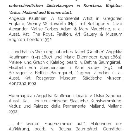
unterschiedlichen Zielsetzungen in Konstanz, Brighton,
Vaduz, Mailand und Bremen statt.
Angelica Kauffman. A Continental Artist in Gregorian
England, Wendy W. Roworth (Hg.), mit Beiträgen v. David
Alexander, Malise Forbes Adam & Mary Mauchline, u. a.,
Ausst. Kat. The Royal Pavilion, Art Gallery & Museum
Brighton, London 1992
„… und hat als Weib unglaubliches Talent (Goethe)“. Angelika
Kauffmann (1741-1807) und Marie Ellenrieder (1791-1863).
Malerei und Graphik, Katalog bearb. v. Bettina Baumgärtel,
Elisabeth von Gleichenstein u. Karin Stober (Hg.), mit
Beiträgen v. Bettina Baumgärtel, Dagmar Zimdars u. a.,
Ausst. Kat. Rosgarten Museum, Städtische Museen,
Konstanz 1992
Hommage an Angelika Kauffmann, bearb. v. Oskar Sandner,
Ausst. Kat. Liechtensteinische Staatliche Kunstsammlung,
Vaduz und Palazzo della Permanente, Mailand, Mailand
1992
„… ihr werten Frauenzimmer, auf!“. Malerinnen der
Aufklärung, bearb. v. Bettina Baumgärtel, Gemälde-