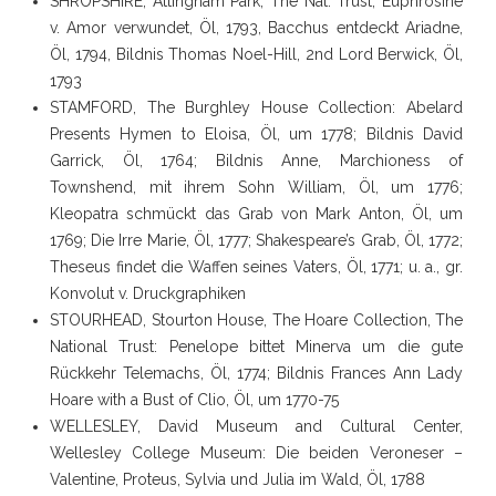
SHROPSHIRE, Attingham Park, The Nat. Trust, Euphrosine
v. Amor verwundet, Öl, 1793, Bacchus entdeckt Ariadne,
Öl, 1794, Bildnis Thomas Noel-Hill, 2nd Lord Berwick, Öl,
1793
STAMFORD, The Burghley House Collection: Abelard
Presents Hymen to Eloisa, Öl, um 1778; Bildnis David
Garrick, Öl, 1764; Bildnis Anne, Marchioness of
Townshend, mit ihrem Sohn William, Öl, um 1776;
Kleopatra schmückt das Grab von Mark Anton, Öl, um
1769; Die Irre Marie, Öl, 1777; Shakespeare’s Grab, Öl, 1772;
Theseus findet die Waffen seines Vaters, Öl, 1771; u. a., gr.
Konvolut v. Druckgraphiken
STOURHEAD, Stourton House, The Hoare Collection, The
National Trust: Penelope bittet Minerva um die gute
Rückkehr Telemachs, Öl, 1774; Bildnis Frances Ann Lady
Hoare with a Bust of Clio, Öl, um 1770-75
WELLESLEY, David Museum and Cultural Center,
Wellesley College Museum: Die beiden Veroneser –
Valentine, Proteus, Sylvia und Julia im Wald, Öl, 1788