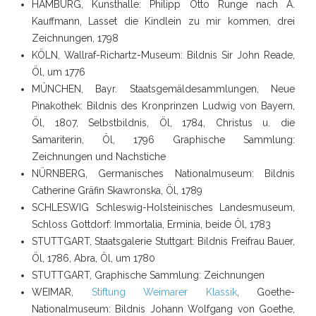
HAMBURG
, Kunsthalle: Philipp Otto Runge nach A.
Kauffmann, Lasset die Kindlein zu mir kommen, drei
Zeichnungen, 1798
KÖLN,
Wallraf-Richartz-Museum: Bildnis Sir John Reade,
Öl, um 1776
MÜNCHEN
, Bayr. Staatsgemäldesammlungen, Neue
Pinakothek: Bildnis des Kronprinzen Ludwig von Bayern,
Öl, 1807, Selbstbildnis, Öl, 1784, Christus u. die
Samariterin, Öl, 1796 Graphische Sammlung:
Zeichnungen und Nachstiche
NÜRNBERG
, Germanisches Nationalmuseum: Bildnis
Catherine Gräfin Skawronska, Öl, 1789
SCHLESWIG
Schleswig-Holsteinisches Landesmuseum,
Schloss Gottdorf: Immortalia, Erminia, beide Öl, 1783
STUTTGART
, Staatsgalerie Stuttgart: Bildnis Freifrau Bauer,
Öl, 1786, Abra, Öl, um 1780
STUTTGART, Graphische Sammlung: Zeichnungen
WEIMAR
,
Stiftung Weimarer Klassik
, Goethe-
Nationalmuseum: Bildnis Johann Wolfgang von Goethe,