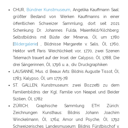
CHUR,
Bündner Kunstmuseum
, Angelika Kauffmann Saal:
größter Bestand von Werken Kauffmanns in einer
öffentlichen Schweizer Sammlung, dort seit 2021
Schenkung Dr. Johannes Fulda, Maienfeld/Kilchberg:
Selbstbildnis mit Büste der Minerva, Öl, um 1780
[
Bildergalerie
] , Bildnisse Margarete v. Salis, Öl, 1760,
Hektor wirft Paris Weichlichkeit vor, 1770, zwei Szenen
Telemach trauert auf der Insel der Calypso, Öl, 1788, Die
drei Sängerinnen, Öl, 1796 u. a., div. Druckgraphiken
LAUSANNE, Mus. d. Beaux Arts: Bildnis Auguste Tissot, Öl,
1783, Kalypso, Öl, um 1775-78
ST. GALLEN, Kunstmuseum: zwei Bozzetti zu dem
Familienbildnis der Kgl. Familie von Neapel und Beider
Sizilien, Öl, 1782
ZÜRICH, Graphische Sammlung ETH Zürich:
Zeichnungen Kunsthaus: Bildnis Johann Joachim
Winckelmann, Öl, 1764; Amor und Psyche, Öl, 1792
Schweizerisches Landesmuseum: Bildnis Fürstbischof v.