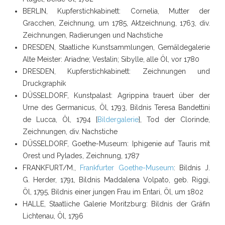
BERLIN, Kupferstichkabinett: Cornelia, Mutter der
Gracchen, Zeichnung, um 1785, Aktzeichnung, 1763, div.
Zeichnungen, Radierungen und Nachstiche
DRESDEN
, Staatliche Kunstsammlungen, Gemäldegalerie
Alte Meister: Ariadne; Vestalin; Sibylle, alle Öl, vor 1780
DRESDEN, Kupferstichkabinett: Zeichnungen und
Druckgraphik
DÜSSELDORF,
Kunstpalast: Agrippina trauert über der
Urne des Germanicus, Öl, 1793, Bildnis Teresa Bandettini
de Lucca, Öl, 1794 [
Bildergalerie
], Tod der Clorinde,
Zeichnungen, div. Nachstiche
DÜSSELDORF, Goethe-Museum: Iphigenie auf Tauris mit
Orest und Pylades, Zeichnung, 1787
FRANKFURT/M.
,
Frankfurter Goethe-Museum
: Bildnis J.
G. Herder, 1791, Bildnis Maddalena Volpato, geb. Riggi,
Öl, 1795, Bildnis einer jungen Frau im Entari, Öl, um 1802
HALLE
, Staatliche Galerie Moritzburg: Bildnis der Gräfin
Lichtenau, Öl, 1796