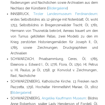
Radierungen und Nachstichen sowie Archivalien aus dem
Nachlass der Künstlerin [
Bildergalerie
]
INNSBRUCK,
Tiroler Landesmuseum Ferdinandeum
:
erstes Selbstbildnis als 12-jährige mit Notenblatt, Öl, wohl
1753, Selbstbildnis in Bregenzerwälder Tracht, Öl, 1781,
Hermann von Thusnelda bekrönt, Aeneas trauert um den
von Turnus getöteten Pallas, zwei Modelli zu den im
Krieg zerstörten Historiengemälden für Joseph II., Öl,
1785, sowie Zeichnungen, Druckgraphiken und
Archivalien
SCHWARZACH, Privatsammlung, Ceres, Öl, 1785,
Eleanora u. Edward I., Öl, 1776, Flora, Öl, 1790, Hl. Petrus
u. Hl. Paulus, je Öl, 1758, gr. Konvolut v. Zeichnungen.,
Rad., Nachstiche
SCHWARZENBERG, Katholische Kirche, 13 Fresken nach
Piazzetta, 1756, Hochaltar Himmelfahrt Mariae, Öl, 1802
[
Bildergalerie
]
SCHWARZENBERG,
Angelika Kauffmann Museum
: Bildnis
Anne Robertson, später Lady Henderson of Fordell, Öl,