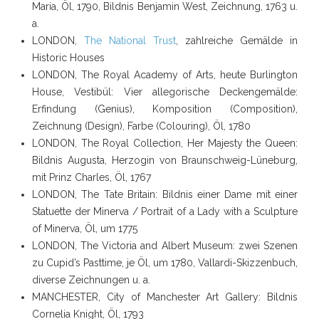
Maria, Öl, 1790, Bildnis Benjamin West, Zeichnung, 1763 u.
a.
LONDON,
The National Trust
, zahlreiche Gemälde in
Historic Houses
LONDON, The Royal Academy of Arts, heute Burlington
House, Vestibül: Vier allegorische Deckengemälde:
Erfindung (Genius), Komposition (Composition),
Zeichnung (Design), Farbe (Colouring), Öl, 1780
LONDON, The Royal Collection, Her Majesty the Queen:
Bildnis Augusta, Herzogin von Braunschweig-Lüneburg,
mit Prinz Charles, Öl, 1767
LONDON, The Tate Britain: Bildnis einer Dame mit einer
Statuette der Minerva / Portrait of a Lady with a Sculpture
of Minerva, Öl, um 1775
LONDON, The Victoria and Albert Museum: zwei Szenen
zu Cupid’s Pasttime, je Öl, um 1780, Vallardi-Skizzenbuch,
diverse Zeichnungen u. a.
MANCHESTER, City of Manchester Art Gallery: Bildnis
Cornelia Knight, Öl, 1793