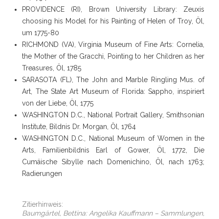
PROVIDENCE (RI), Brown University Library: Zeuxis
choosing his Model for his Painting of Helen of Troy, Öl,
um 1775-80
RICHMOND (VA), Virginia Museum of Fine Arts: Cornelia,
the Mother of the Gracchi, Pointing to her Children as her
Treasures, Öl, 1785
SARASOTA (FL), The John and Marble Ringling Mus. of
Art, The State Art Museum of Florida: Sappho, inspiriert
von der Liebe, Öl, 1775
WASHINGTON D.C., National Portrait Gallery, Smithsonian
Institute, Bildnis Dr. Morgan, Öl, 1764
WASHINGTON D.C., National Museum of Women in the
Arts, Familienbildnis Earl of Gower, Öl, 1772, Die
Cumäische Sibylle nach Domenichino, Öl, nach 1763;
Radierungen
Zitierhinweis:
Baumgärtel, Bettina: Angelika Kauffmann – Sammlungen,