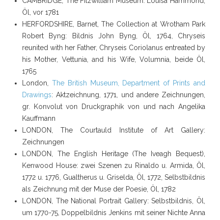
CAMBRIDGE, The Fitzwilliam Museum: Louisa Hammond,
Öl, vor 1781
HERFORDSHIRE, Barnet, The Collection at Wrotham Park
Robert Byng: Bildnis John Byng, Öl, 1764, Chryseis
reunited with her Father, Chryseis Coriolanus entreated by
his Mother, Vettunia, and his Wife, Volumnia, beide Öl,
1765
London
,
The British Museum, Department of Prints and
Drawings
: Aktzeichnung, 1771, und andere Zeichnungen,
gr. Konvolut von Druckgraphik von und nach Angelika
Kauffmann
LONDON, The Courtauld Institute of Art Gallery:
Zeichnungen
LONDON, The English Heritage (The Iveagh Bequest),
Kenwood House: zwei Szenen zu Rinaldo u. Armida, Öl,
1772 u. 1776, Gualtherus u. Griselda, Öl, 1772, Selbstbildnis
als Zeichnung mit der Muse der Poesie, Öl, 1782
LONDON, The National Portrait Gallery: Selbstbildnis, Öl,
um 1770-75, Doppelbildnis Jenkins mit seiner Nichte Anna