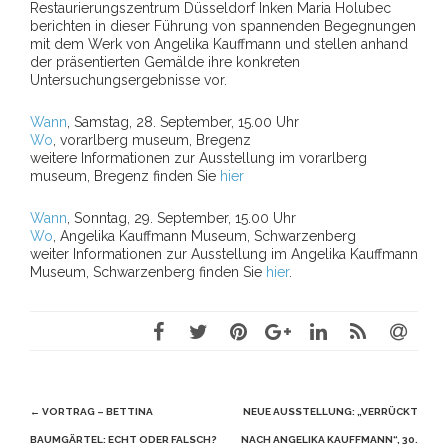
Restaurierungszentrum Düsseldorf Inken Maria Holubec
berichten in dieser Führung von spannenden Begegnungen
mit dem Werk von Angelika Kauffmann und stellen anhand
der präsentierten Gemälde ihre konkreten
Untersuchungsergebnisse vor.
Wann
, Samstag, 28. September, 15.00 Uhr
Wo
, vorarlberg museum, Bregenz
weitere Informationen zur Ausstellung im vorarlberg
museum, Bregenz finden Sie
hier
Wann
, Sonntag, 29. September, 15.00 Uhr
Wo
, Angelika Kauffmann Museum, Schwarzenberg
weiter Informationen zur Ausstellung im Angelika Kauffmann
Museum, Schwarzenberg finden Sie
hier
.
Beitragsnavigation
←
VORTRAG – BETTINA
NEUE AUSSTELLUNG: „VERRÜCKT
BAUMGÄRTEL: ECHT ODER FALSCH?
NACH ANGELIKA KAUFFMANN“, 30.